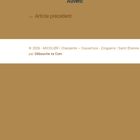
Auvent
Navigation
← Article précédent
d’article
© 2026 - MICOLIER | Charpente – Couverture - Zinguerie | Saint Etienne 
par
Débouche ta Com