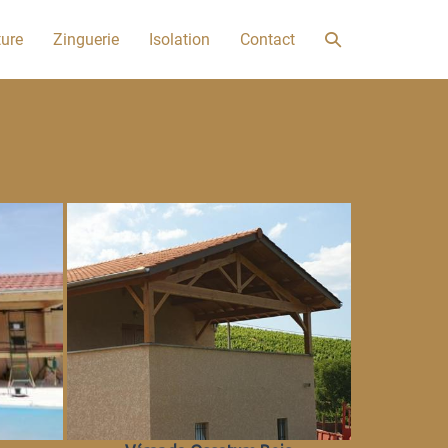
Basculer
ture
Zinguerie
Isolation
Contact
la
recherche