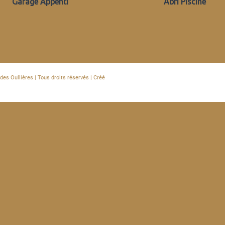
Garage Appenti
Abri Piscine
des Oullières | Tous droits réservés | Créé