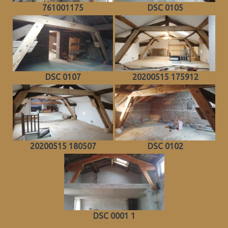
761001175
DSC 0105
DSC 0107
20200515 175912
20200515 180507
DSC 0102
DSC 0001 1