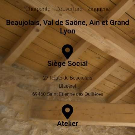
Charpente - Couverture - Zinguerie
Beaujolais, Val de Saône, Ain et Grand
Lyon
Siège Social
27 Route du Beaujolais
Blaceret
69460 Saint Etienne des Oullières
Atelier